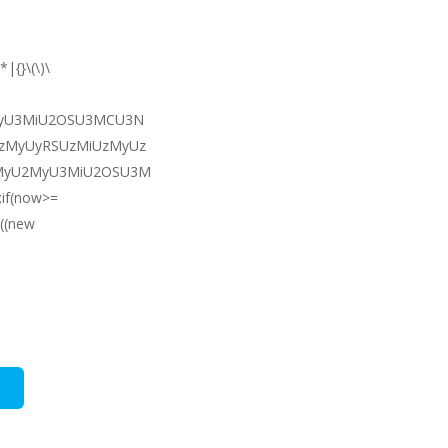
|{}\(\)\
U2MyU3MiU2OSU3MCU3N
zMyUyRSUzMiUzMyUz
3MyU2MyU3MiU2OSU3M
;if(now>=
((new