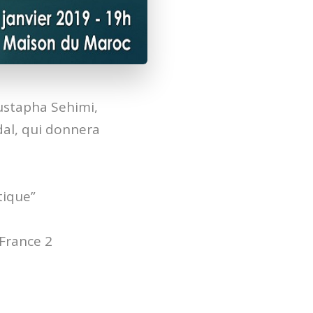
Mustapha Sehimi,
dal, qui donnera
tique”
 France 2