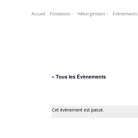
Accueil
Fondation
Hébergement
Évènements
Historique
Chambres et studios
Conféren
Gouvernance
Tarifs
Musique
Contact
Demande d’admission
Cinéma
Expositio
Tous les
« Tous les Évènements
Cet évènement est passé.