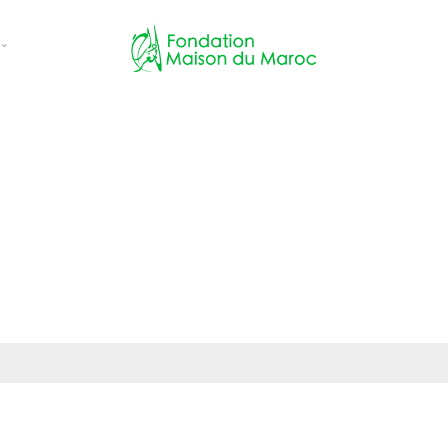
ces
ns
 évènements