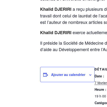
a reçu plusieurs 
Khalid DJERIRI
travail dont celui de lauréat de l’a
est l’auteur de nombreux articles sc
exerce actuelleme
Khalid DJERIRI
Il préside la Société de Médecine d
d’aide au Développement entre l’A
DÉTAI
Ajouter au calendrier
Date :
7 févrie
Heure :
19 h 00
Catégo