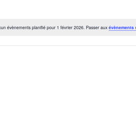
un évènements planifié pour 1 février 2026. Passer aux
évènements 
N
o
t
i
c
e