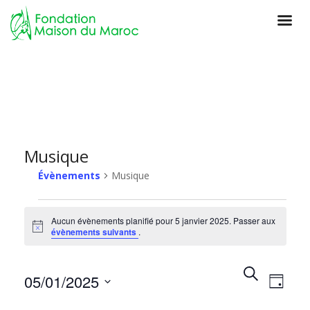
Musique
Évènements
Musique
Aucun évènements planifié pour 5 janvier 2025. Passer aux
N
évènements suivants
.
o
t
i
R
R
N
c
05/01/2025
e
J
e
e
a
o
c