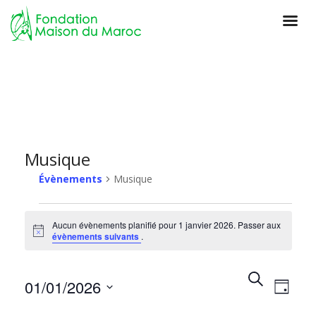
Musique
Évènements
Musique
Aucun évènements planifié pour 1 janvier 2026. Passer aux
N
évènements suivants
.
o
t
i
R
R
N
c
01/01/2026
e
J
e
e
a
o
c