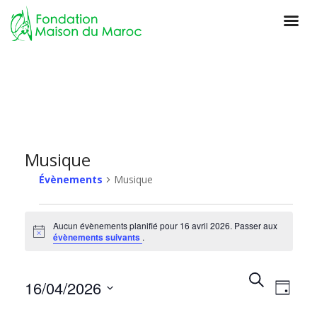
Musique
Évènements
Musique
Aucun évènements planifié pour 16 avril 2026. Passer aux
N
évènements suivants
.
o
t
i
R
R
N
c
16/04/2026
e
J
e
e
a
o
c