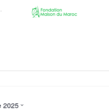
ces
ns
 évènements
e 2025